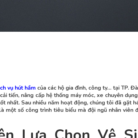
ịch vụ hút hầm
của các hộ gia đình, công ty… tại TP. Đ
ải tiến, nâng cấp hệ thống máy móc, xe chuyên dụng
ốt nhất. Sau nhiều năm hoạt động, chúng tôi đã gặt h
 là một số công trình tiêu biểu mà đội ngũ nhân viên 
ên Lựa Chọn Vệ Si