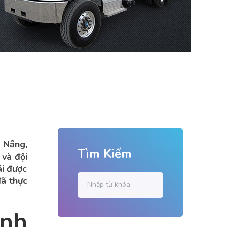
à Nẵng,
Tìm Kiếm
 và đội
ái được
đã thực
nh