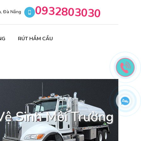
0932803030
u, Đà Nẵng
NG
RÚT HẦM CẦU
Vệ Sinh Môi Trường