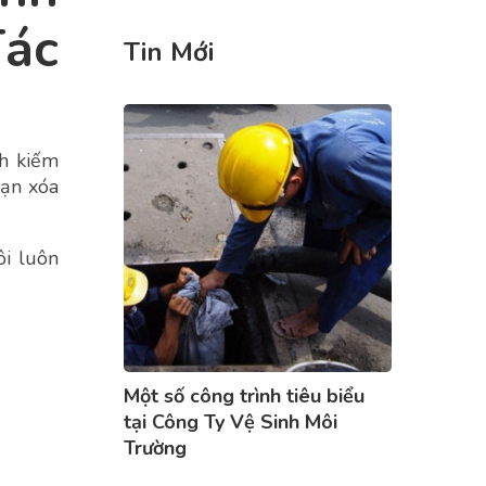
ác
Tin Mới
nh kiếm
bạn xóa
ôi luôn
Một số công trình tiêu biểu
tại Công Ty Vệ Sinh Môi
Trường