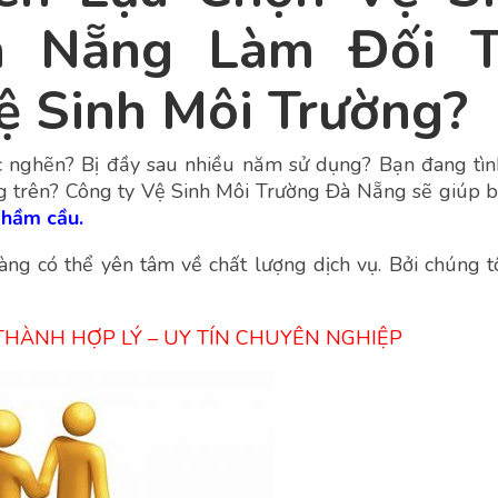
à Nẵng Làm Đối T
ệ Sinh Môi Trường?
c nghẽn? Bị đầy sau nhiều năm sử dụng? Bạn đang tì
ng trên? Công ty Vệ Sinh Môi Trường Đà Nẵng sẽ giúp 
 hầm cầu.
àng có thể yên tâm về chất lượng dịch vụ. Bởi chúng t
THÀNH HỢP LÝ – UY TÍN CHUYÊN NGHIỆP