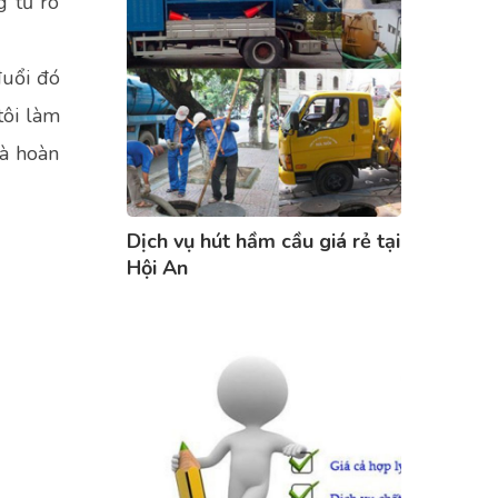
g từ rõ
đuổi đó
tôi làm
là hoàn
Dịch vụ hút hầm cầu giá rẻ tại
Hội An