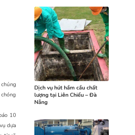
n chúng
Dịch vụ hút hầm cầu chất
h chóng
lượng tại Liên Chiểu – Đà
Nẵng
 báo 10
 vụ dựa